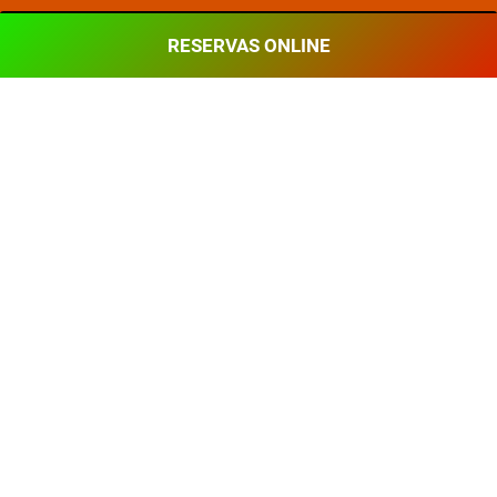
RESERVAS ONLINE
LA DIRECCIÓN SE RESERVA EL DERECHO DE MODIFICAR O ANULAR
EL TRAYECTO EN CASO DE CONDICIONES ATMOSFÉRICAS ADVERSAS
Otras excursiones