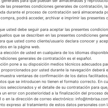
s generales para que puedan ser almacenadas y reproducid
e las presentes condiciones generales de contratación, la
da durante el proceso de contratación será almacenada po
e compra, podrá acceder, archivar e imprimir las presentes
ue usted debe seguir para aceptar las presentes condicion
quellos que se describen en las presentes condiciones gene
era que usted como cliente/usuario declara conocer y ace
ados en la página web.
 a elección de usted en cualquiera de los idiomas disponib
ndiciones generales de contratación es el español.
ción pone a su disposición medios técnicos adecuados para 
os proporcionados por usted durante la navegación deberá e
 muestra ventanas de confirmación de los datos facilitados
tos que se introducen no tienen el formato correcto. En cua
cios seleccionados y el detalle de su contratación para qu
a un error con posterioridad a la finalización del proceso 
11 o en la dirección de correo electrónico: info@tmbrisa.com
nto expreso al tratamiento de estos datos personales con la