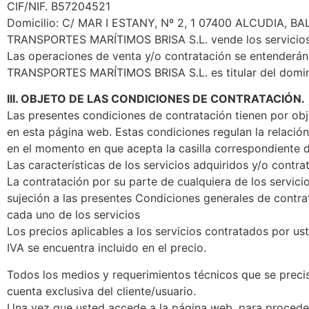
CIF/NIF. B57204521
Domicilio: C/ MAR I ESTANY, Nº 2, 1 07400 ALCUDIA, B
TRANSPORTES MARÍTIMOS BRISA S.L. vende los servicios 
Las operaciones de venta y/o contratación se entenderá
TRANSPORTES MARÍTIMOS BRISA S.L. es titular del domin
III. OBJETO DE LAS CONDICIONES DE CONTRATACIÓN.
Las presentes condiciones de contratación tienen por obj
en esta página web. Estas condiciones regulan la relaci
en el momento en que acepta la casilla correspondiente d
Las características de los servicios adquiridos y/o contr
La contratación por su parte de cualquiera de los servic
sujeción a las presentes Condiciones generales de contrat
cada uno de los servicios
Los precios aplicables a los servicios contratados por ust
IVA se encuentra incluido en el precio.
Todos los medios y requerimientos técnicos que se precis
cuenta exclusiva del cliente/usuario.
Una vez que usted accede a la página web, para proceder a