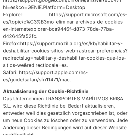
https://support.google.com/chrome/answer/95647?
hl=es&co=GENIE.Platform=Desktop
Explorer: https://support.microsoft.com/es-
es/topic/c%C3%B3mo-eliminar-archivos-de-cookies-
en-internetexplorer-bca9446f-d873-78de-77ba-
d42645fa52fc.
Firefox:https://support.mozilla.org/es/kb/habilitar-y-
deshabilitar-cookies-sitios-web-rastrear-preferencias?
redirectslug=habilitar-y-deshabilitar-cookies-que-los-
sitios-we&redirectlocale=es.
Safari: https://support.apple.com/es-
es/guide/safari/sfri11471/mac.
Aktualisierung der Cookie-Richtlinie
Das Unternehmen TRANSPORTES MARÍTIMOS BRISA
S.L. wird diese Richtlinie bei Bedarf aktualisieren,
entweder weil dies gesetzlich vorgeschrieben ist, oder
um neue Cookies zu löschen oder zu verwenden. Jede
Änderung dieser Bedingungen wird auf dieser Website
veröffentlicht.