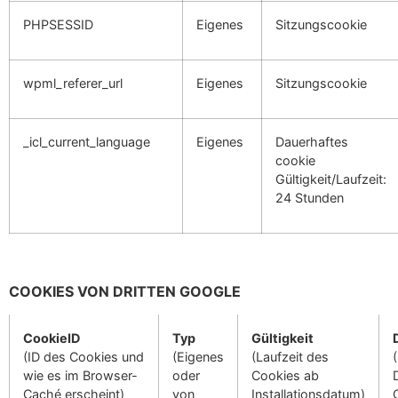
PHPSESSID
Eigenes
Sitzungscookie
wpml_referer_url
Eigenes
Sitzungscookie
_icl_current_language
Eigenes
Dauerhaftes
cookie
Gültigkeit/Laufzeit:
24 Stunden
COOKIES VON DRITTEN GOOGLE
CookieID
Typ
Gültigkeit
(ID des Cookies und
(Eigenes
(Laufzeit des
wie es im Browser-
oder
Cookies ab
Caché erscheint)
von
Installationsdatum)